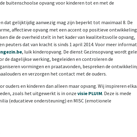
de buitenschoolse opvang voor kinderen tot en met de
en dat gelijktijdig aanwezig mag zijn beperkt tot maximaal 8. De
arme, affectieve opvang met een accent op positieve ontwikkeling
isen die de overheid stelt in het kader van kwaliteitsvolle opvang,
n peuters dat van kracht is sinds 1 april 2014. Voor meer informat
engezin.be
, luik kinderopvang. De dienst Gezinsopvang wordt gele
oor de dagelijkse werking, begeleiden en controleren de
rganiseren vormingen en praatavonden, bespreken de ontwikkelin
haalouders en verzorgen het contact met de ouders.
or ouders en kinderen dan alleen maar opvang. Wij inspireren elka
den, zoals het uitgewerkt is in onze
visie PLUIM
. Deze is mede
milia (educatieve ondersteuning) en MISC (emotionele
o