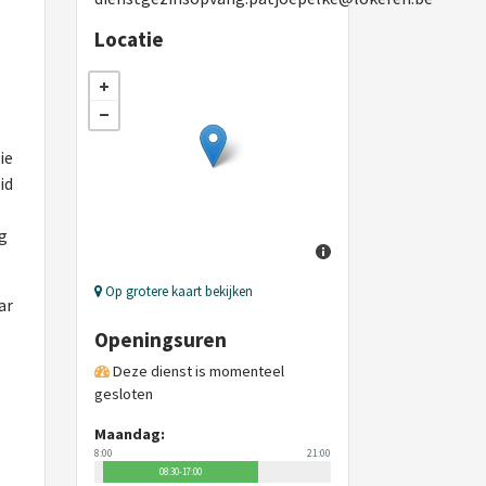
Locatie
ie
id
g
Op grotere kaart bekijken
ar
Openingsuren
Deze dienst is momenteel
gesloten
Maandag:
8:00
21:00
08:30-17:00