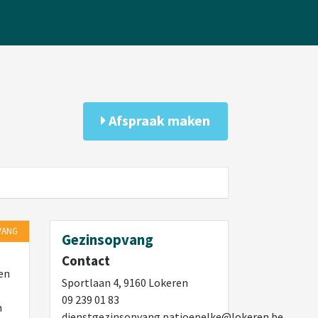
Afspraak maken
VANG
Gezinsopvang
Contact
en
Sportlaan 4, 9160 Lokeren
09 239 01 83
n
dienstgezinsopvang.patjoepelke@lokeren.be