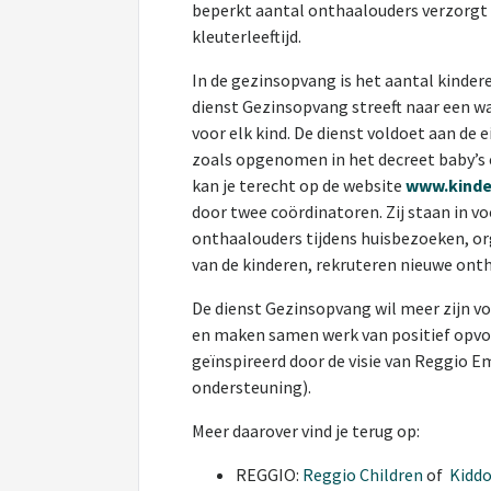
beperkt aantal onthaalouders verzorgt 
kleuterleeftijd.
In de gezinsopvang is het aantal kinder
dienst Gezinsopvang streeft naar een w
voor elk kind. De dienst voldoet aan de e
zoals opgenomen in het decreet baby’s e
kan je terecht op de website
www.
kind
door twee coördinatoren. Zij staan in v
onthaalouders tijdens huisbezoeken, o
van de kinderen, rekruteren nieuwe ont
De dienst Gezinsopvang wil meer zijn vo
en maken samen werk van positief opvoe
geïnspireerd door de visie van Reggio E
ondersteuning).
Meer daarover vind je terug op:
REGGIO:
Reggio Children
of
Kidd