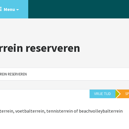
Menu
rrein reserveren
REIN RESERVEREN
VRIJE TIJD
S
terrein, voetbalterrein, tennisterrein of beachvolleybalterrein