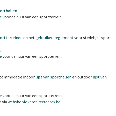
porthallen
.
e
voor de huur van een sportterrein.
sportterreinen
en het
gebruikersreglement
voor stedelijke sport- 
.
e
voor de huur van een sportterrein.
accommodatie indoor
lijst van sporthallen
en outdoor
lijst van
e
voor de huur van een sportterrein.
d via
webshoplokeren.recreatex.be
.